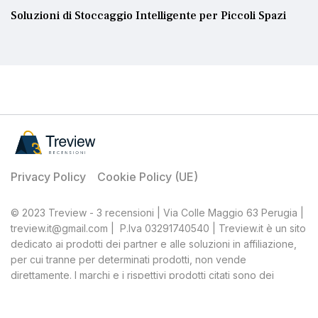
Soluzioni di Stoccaggio Intelligente per Piccoli Spazi
Privacy Policy
Cookie Policy (UE)
© 2023 Treview - 3 recensioni | Via Colle Maggio 63 Perugia |
treview.it@gmail.com | P.Iva 03291740540 | Treview.it è un sito
dedicato ai prodotti dei partner e alle soluzioni in affiliazione,
per cui tranne per determinati prodotti, non vende
direttamente. I marchi e i rispettivi prodotti citati sono dei
rispettivi proprietari, Treview, quale affiliato, percepisce una
percentuale dagli acquisti ritenuti idonei.