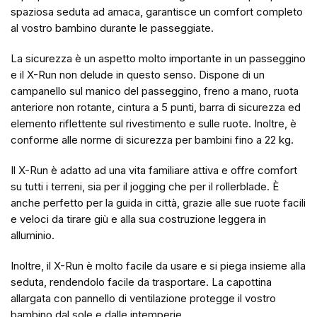
spaziosa seduta ad amaca, garantisce un comfort completo
al vostro bambino durante le passeggiate.
La sicurezza è un aspetto molto importante in un passeggino
e il X-Run non delude in questo senso. Dispone di un
campanello sul manico del passeggino, freno a mano, ruota
anteriore non rotante, cintura a 5 punti, barra di sicurezza ed
elemento riflettente sul rivestimento e sulle ruote. Inoltre, è
conforme alle norme di sicurezza per bambini fino a 22 kg.
Il X-Run è adatto ad una vita familiare attiva e offre comfort
su tutti i terreni, sia per il jogging che per il rollerblade. È
anche perfetto per la guida in città, grazie alle sue ruote facili
e veloci da tirare giù e alla sua costruzione leggera in
alluminio.
Inoltre, il X-Run è molto facile da usare e si piega insieme alla
seduta, rendendolo facile da trasportare. La capottina
allargata con pannello di ventilazione protegge il vostro
bambino dal sole e dalle intemperie.