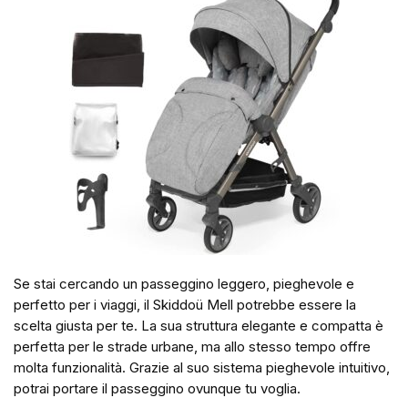
Se stai cercando un passeggino leggero, pieghevole e
perfetto per i viaggi, il Skiddoü Mell potrebbe essere la
scelta giusta per te. La sua struttura elegante e compatta è
perfetta per le strade urbane, ma allo stesso tempo offre
molta funzionalità. Grazie al suo sistema pieghevole intuitivo,
potrai portare il passeggino ovunque tu voglia.