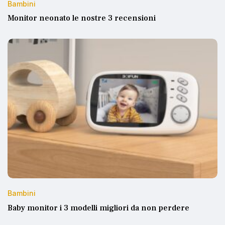
Bambini
Monitor neonato le nostre 3 recensioni
Bambini
Baby monitor i 3 modelli migliori da non perdere