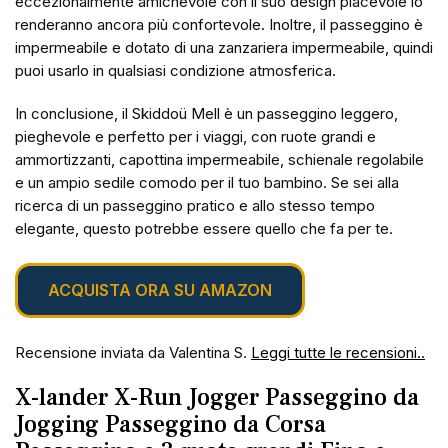
eccezionalmente amichevole con il suo design piacevole lo
renderanno ancora più confortevole. Inoltre, il passeggino è
impermeabile e dotato di una zanzariera impermeabile, quindi
puoi usarlo in qualsiasi condizione atmosferica.
In conclusione, il Skiddoü Mell è un passeggino leggero,
pieghevole e perfetto per i viaggi, con ruote grandi e
ammortizzanti, capottina impermeabile, schienale regolabile
e un ampio sedile comodo per il tuo bambino. Se sei alla
ricerca di un passeggino pratico e allo stesso tempo
elegante, questo potrebbe essere quello che fa per te.
ACQUISTA ORA SU AMAZON
Recensione inviata da Valentina S.
Leggi tutte le recensioni..
X-lander X-Run Jogger Passeggino da
Jogging Passeggino da Corsa