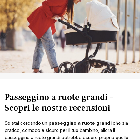
Passeggino a ruote grandi –
Scopri le nostre recensioni
Se stai cercando un
passeggino a ruote grandi
che sia
pratico, comodo e sicuro per il tuo bambino, allora il
passeggino a ruote grandi potrebbe essere proprio quello