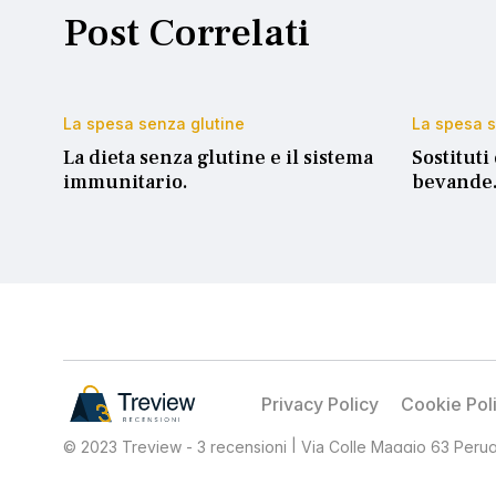
Post Correlati
La spesa senza glutine
La spesa s
La dieta senza glutine e il sistema
Sostituti
immunitario.
bevande
Privacy Policy
Cookie Pol
© 2023 Treview - 3 recensioni | Via Colle Maggio 63 Perugia
affiliazione, per cui tranne per determinati prodotti, non vend
percentuale dagli acquisti ritenuti idonei.