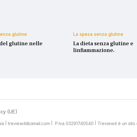
enza glutine
La spesa senza glutine
 del glutine nelle
La dieta senza glutine e
.
linfiammazione.
icy (UE)
 | treview.it@gmail.com | P.Iva 03291740540 | Treview.it è un sito de
e direttamente. I marchi e i rispettivi prodotti citati sono dei rispett