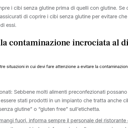
pre i cibi senza glutine prima di quelli con glutine. Se
ssicurati di coprire i cibi senza glutine per evitare che 
i essi.
la contaminazione incrociata al di
ltre situazioni in cui devi fare attenzione a evitare la contaminazion
ionati: Sebbene molti alimenti preconfezionati possan
essere stati prodotti in un impianto che tratta anche ci
enza glutine” o “gluten free” sull’etichetta.
angi fuori, informa sempre il personale del ristorante 