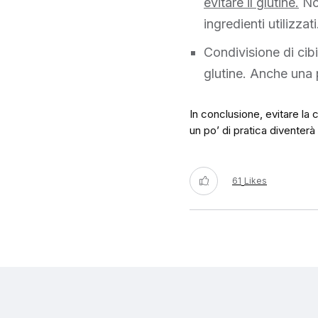
evitare il glutine.
Non
ingredienti utilizzati
Condivisione di cib
glutine. Anche una 
In conclusione, evitare la
un po’ di pratica diventerà
61
Likes