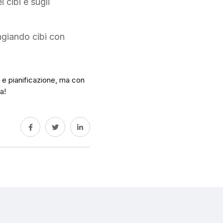
 cibi e sugli
ngiando cibi con
e e pianificazione, ma con
a!