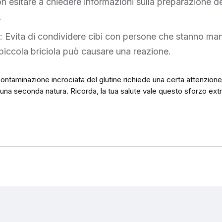
 esitare a chiedere informazioni sulla preparazione dei
.
i: Evita di condividere cibi con persone che stanno ma
piccola briciola può causare una reazione.
 contaminazione incrociata del glutine richiede una certa attenzion
 una seconda natura. Ricorda, la tua salute vale questo sforzo extr