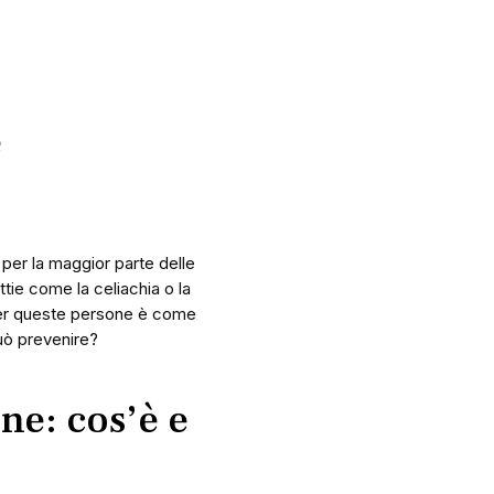
e
e per la maggior parte delle
tie come la celiachia o la
e per queste persone è come
uò prevenire?
ne: cos’è e