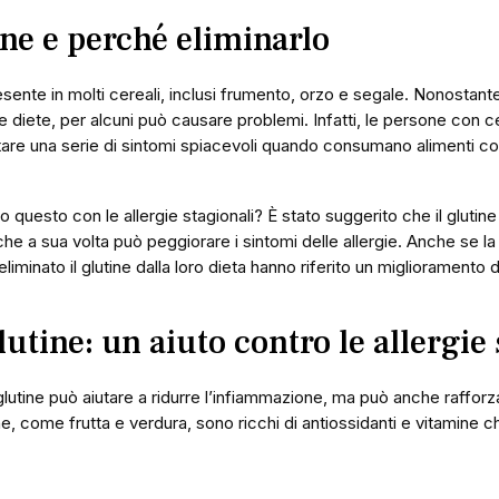
ine e perché eliminarlo
presente in molti cereali, inclusi frumento, orzo e segale. Nonosta
e diete, per alcuni può causare problemi. Infatti, le persone con cel
re una serie di sintomi spiacevoli quando consumano alimenti con
 questo con le allergie stagionali? È stato suggerito che il gluti
he a sua volta può peggiorare i sintomi delle allergie. Anche se la
minato il glutine dalla loro dieta hanno riferito un miglioramento de
utine: un aiuto contro le allergie 
lutine può aiutare a ridurre l’infiammazione, ma può anche rafforza
ne, come frutta e verdura, sono ricchi di antiossidanti e vitamine 