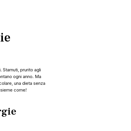
ie
Starnuti, prurito agli
rontano ogni anno. Ma
colare, una dieta senza
 insieme come!
rgie