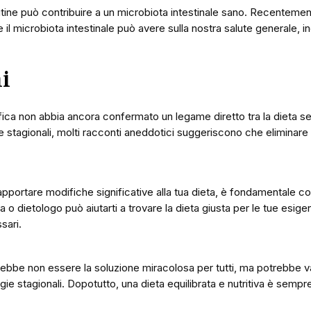
utine può contribuire a un microbiota intestinale sano. Recentemente
e il microbiota intestinale può avere sulla nostra salute generale, in
i
fica non abbia ancora confermato un legame diretto tra la dieta sen
e stagionali, molti racconti aneddotici suggeriscono che eliminare i
pportare modifiche significative alla tua dieta, è fondamentale co
sta o dietologo può aiutarti a trovare la dieta giusta per le tue esi
ssari.
rebbe non essere la soluzione miracolosa per tutti, ma potrebbe v
ergie stagionali. Dopotutto, una dieta equilibrata e nutritiva è semp