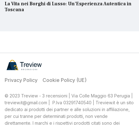
La Vita nei Borghi di Lusso: Un’Esperienza Autentica in
Toscana
Privacy Policy
Cookie Policy (UE)
© 2023 Treview - 3 recensioni | Via Colle Maggio 63 Perugia |
treview.it@gmail.com | P.Iva 03291740540 | Treview.it è un sito
dedicato ai prodotti dei partner e alle soluzioni in affiliazione,
per cui tranne per determinati prodotti, non vende
direttamente. I marchi e i rispettivi prodotti citati sono dei
rispettivi proprietari, Treview, quale affiliato, percepisce una
percentuale dagli acquisti ritenuti idonei.