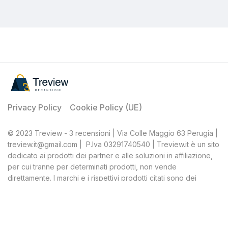
Privacy Policy
Cookie Policy (UE)
© 2023 Treview - 3 recensioni | Via Colle Maggio 63 Perugia |
treview.it@gmail.com | P.Iva 03291740540 | Treview.it è un sito
dedicato ai prodotti dei partner e alle soluzioni in affiliazione,
per cui tranne per determinati prodotti, non vende
direttamente. I marchi e i rispettivi prodotti citati sono dei
rispettivi proprietari, Treview, quale affiliato, percepisce una
percentuale dagli acquisti ritenuti idonei.