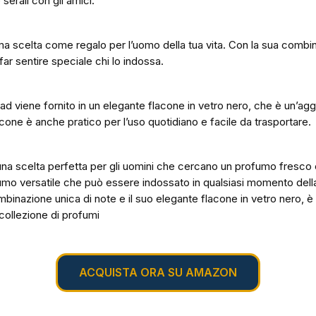
e serali con gli amici.
ma scelta come regalo per l’uomo della tua vita. Con la sua combin
far sentire speciale chi lo indossa.
Bad viene fornito in un elegante flacone in vetro nero, che è un’agg
lacone è anche pratico per l’uso quotidiano e facile da trasportare.
una scelta perfetta per gli uomini che cercano un profumo fresco
umo versatile che può essere indossato in qualsiasi momento della
binazione unica di note e il suo elegante flacone in vetro nero, è
 collezione di profumi
ACQUISTA ORA SU AMAZON