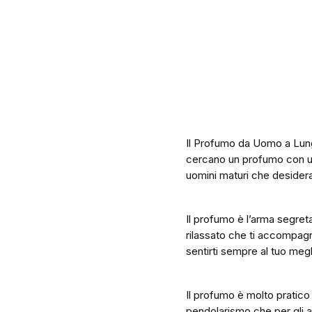
Il Profumo da Uomo a Lung
cercano un profumo con una
uomini maturi che desideran
Il profumo è l’arma segreta
rilassato che ti accompagne
sentirti sempre al tuo megl
Il profumo è molto pratico
pendolarismo che per gli a