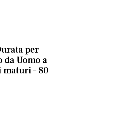
urata per
o da Uomo a
 maturi – 80