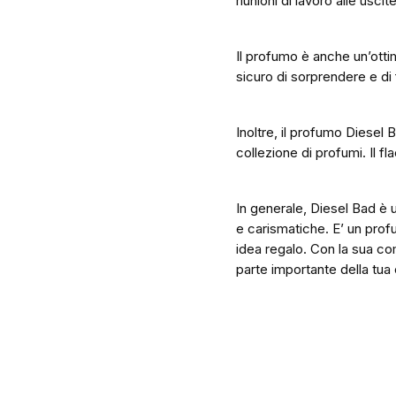
riunioni di lavoro alle uscit
Il profumo è anche un’otti
sicuro di sorprendere e di 
Inoltre, il profumo Diesel 
collezione di profumi. Il f
In generale, Diesel Bad è 
e carismatiche. E’ un prof
idea regalo. Con la sua com
parte importante della tua