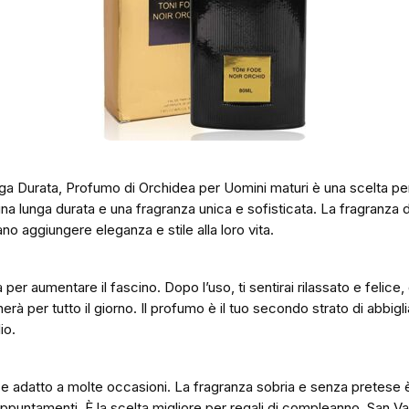
a Durata, Profumo di Orchidea per Uomini maturi è una scelta per
 lunga durata e una fragranza unica e sofisticata. La fragranza di
o aggiungere eleganza e stile alla loro vita.
 per aumentare il fascino. Dopo l’uso, ti sentirai rilassato e felic
rà per tutto il giorno. Il profumo è il tuo secondo strato di abbigl
io.
 e adatto a molte occasioni. La fragranza sobria e senza pretese è 
ppuntamenti. È la scelta migliore per regali di compleanno, San Val