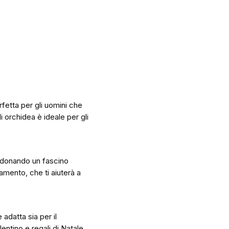
fetta per gli uomini che
 orchidea è ideale per gli
e, donando un fascino
iamento, che ti aiuterà a
adatta sia per il
entino e regali di Natale