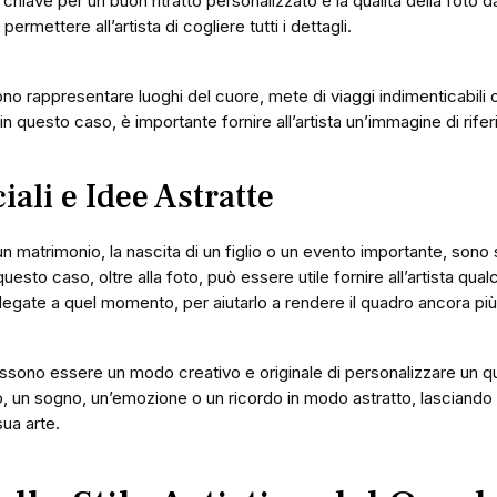
 chiave per un buon ritratto personalizzato è la qualità della foto 
permettere all’artista di cogliere tutti i dettagli.
ono rappresentare luoghi del cuore, mete di viaggi indimenticabil
n questo caso, è importante fornire all’artista un’immagine di riferi
ali e Idee Astratte
n matrimonio, la nascita di un figlio o un evento importante, sono 
esto caso, oltre alla foto, può essere utile fornire all’artista qualc
legate a quel momento, per aiutarlo a rendere il quadro ancora più 
possono essere un modo creativo e originale di personalizzare un qu
un sogno, un’emozione o un ricordo in modo astratto, lasciando all’
sua arte.