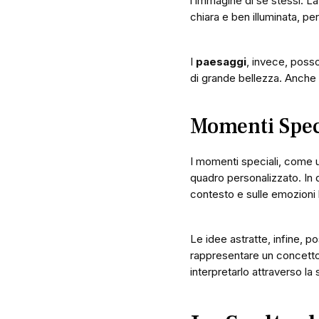
l’immagine di se stessi. La
chiara e ben illuminata, per 
I
paesaggi
, invece, poss
di grande bellezza. Anche i
Momenti Speci
I momenti speciali, come u
quadro personalizzato. In qu
contesto e sulle emozioni 
Le idee astratte, infine, 
rappresentare un concetto, 
interpretarlo attraverso la 