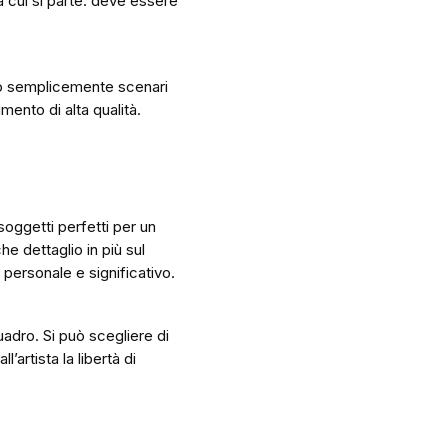
da cui si parte: deve essere
i o semplicemente scenari
mento di alta qualità.
soggetti perfetti per un
he dettaglio in più sul
personale e significativo.
adro. Si può scegliere di
artista la libertà di