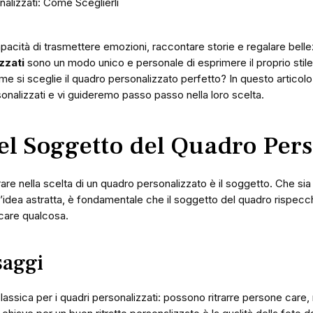
alizzati: Come Sceglierli
capacità di trasmettere emozioni, raccontare storie e regalare bell
zzati
sono un modo unico e personale di esprimere il proprio stile, i
me si sceglie il quadro personalizzato perfetto? In questo articol
sonalizzati e vi guideremo passo passo nella loro scelta.
del Soggetto del Quadro Per
re nella scelta di un quadro personalizzato è il soggetto. Che sia 
idea astratta, è fondamentale che il soggetto del quadro rispecc
icare qualcosa.
saggi
assica per i quadri personalizzati: possono ritrarre persone care