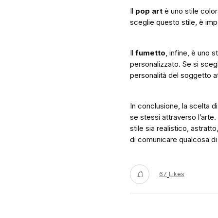
Il
pop art
è uno stile colo
sceglie questo stile, è impo
Il
fumetto
, infine, è uno 
personalizzato. Se si scegl
personalità del soggetto att
In conclusione, la scelta 
se stessi attraverso l’arte
stile sia realistico, astra
di comunicare qualcosa di
67
Likes