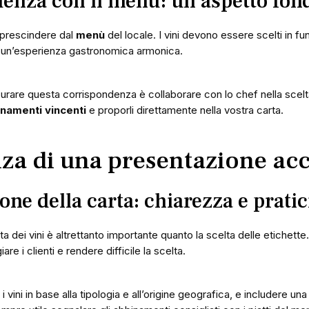
denza con il menù: un aspetto fo
 prescindere dal
menù
del locale. I vini devono essere scelti in fun
re un’esperienza gastronomica armonica.
rare questa corrispondenza è collaborare con lo chef nella scelta
namenti vincenti
e proporli direttamente nella vostra carta.
za di una presentazione acc
one della carta: chiarezza e pratic
a dei vini è altrettanto importante quanto la scelta delle etichett
e i clienti e rendere difficile la scelta.
i vini in base alla tipologia e all’origine geografica, e includere u