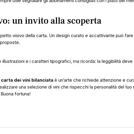
empre utile segnalare gli abbinamenti consigliati con i piatti del me
vo: un invito alla scoperta
spetto visivo della carta. Un design curato e accattivante può fare l
e proposte.
e illustrazioni e i caratteri tipografici, ma ricorda: la leggibilità d
a
carta dei vini bilanciata
è un’arte che richiede attenzione e cura
 realizzare una selezione di vini che rispecchi la personalità del tuo 
. Buona fortuna!