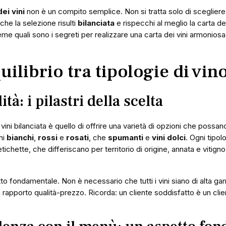
ei vini
non è un compito semplice. Non si tratta solo di scegliere 
 che la selezione risulti
bilanciata
e rispecchi al meglio la carta del
me quali sono i segreti per realizzare una carta dei vini armoniosa 
quilibrio tra tipologie di vin
tà: i pilastri della scelta
 vini bilanciata è quello di offrire una varietà di opzioni che possano 
ni
bianchi
,
rossi
e
rosati
, che
spumanti
e
vini dolci
. Ogni tipo
ichette, che differiscano per territorio di origine, annata e vitigno
tto fondamentale. Non è necessario che tutti i vini siano di alta 
n rapporto qualità-prezzo. Ricorda: un cliente soddisfatto è un clie