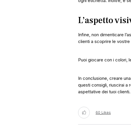
ogni etichetta. Inoltre, è s
L’aspetto visi
Infine, non dimenticare l’a
clienti a scoprire le vostr
Puoi giocare con i colori, l
In conclusione, creare un
questi consigli, riuscirai a
aspettative dei tuoi clienti
60
Likes