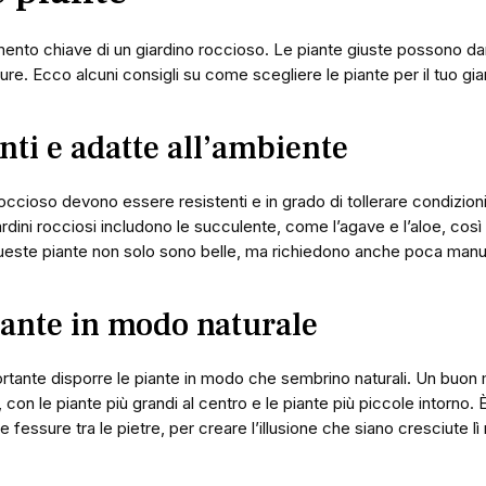
mento chiave di un giardino roccioso. Le piante giuste possono dare
re. Ecco alcuni consigli su come scegliere le piante per il tuo gia
nti e adatte all’ambiente
occioso devono essere resistenti e in grado di tollerare condizioni 
iardini rocciosi includono le succulente, come l’agave e l’aloe, cos
 Queste piante non solo sono belle, ma richiedono anche poca man
iante in modo naturale
ortante disporre le piante in modo che sembrino naturali. Un buon
i, con le piante più grandi al centro e le piante più piccole intorno
e fessure tra le pietre, per creare l’illusione che siano cresciute l