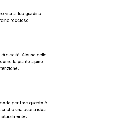
 vita al tuo giardino,
rdino roccioso.
di siccità. Alcune delle
ì come le piante alpine
utenzione.
 modo per fare questo è
. È anche una buona idea
ì naturalmente.