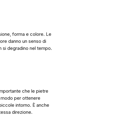
sione, forma e colore. Le
olore danno un senso di
on si degradino nel tempo.
importante che le pietre
n modo per ottenere
 piccole intorno. È anche
stessa direzione.