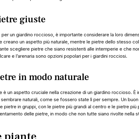
ietre giuste
e per un giardino roccioso, è importante considerare la loro dimen
se creano un aspetto più naturale, mentre le pietre dello stesso c
tante scegliere pietre che siano resistenti alle intemperie e che n
alcare e l’arenaria sono opzioni popolari per i giardini rocciosi.
ietre in modo naturale
e è un aspetto cruciale nella creazione di un giardino roccioso. È 
 sembrare naturali, come se fossero state lì per sempre. Un buo
e pietre in gruppi, con le pietre più grandi al centro e le pietre più
ientamento delle pietre, in modo che non tutte siano rivolte nella 
e piante