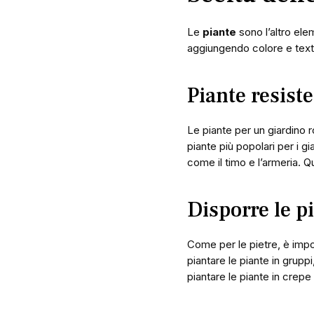
Le
piante
sono l’altro ele
aggiungendo colore e textu
Piante resiste
Le piante per un giardino r
piante più popolari per i g
come il timo e l’armeria.
Disporre le p
Come per le pietre, è imp
piantare le piante in grupp
piantare le piante in crepe 