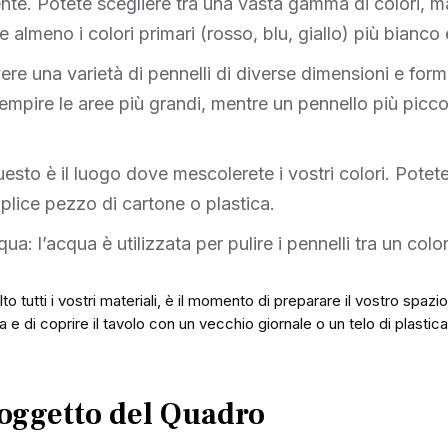
te. Potete scegliere tra una vasta gamma di colori, ma 
 almeno i colori primari (rosso, blu, giallo) più bianco 
avere una varietà di pennelli di diverse dimensioni e for
iempire le aree più grandi, mentre un pennello più picco
esto è il luogo dove mescolerete i vostri colori. Potet
lice pezzo di cartone o plastica.
a: l’acqua è utilizzata per pulire i pennelli tra un colore
 tutti i vostri materiali, è il momento di preparare il vostro spazio
a e di coprire il tavolo con un vecchio giornale o un telo di plastic
 Soggetto del Quadro