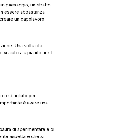
n paesaggio, un ritratto,
non essere abbastanza
n creare un capolavoro
ozione. Una volta che
vi aiuterà a pianificare il
to o sbagliato per
L’importante è avere una
e paura di sperimentare e di
ente aspettare che si