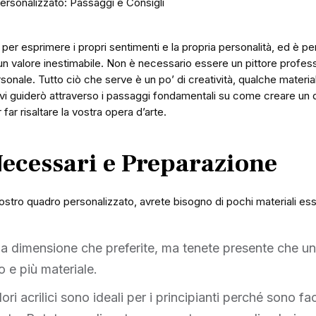
rsonalizzato: Passaggi e Consigli
per esprimere i propri sentimenti e la propria personalità, ed è p
n valore inestimabile. Non è necessario essere un pittore profess
sonale. Tutto ciò che serve è un po’ di creatività, qualche materia
 vi guiderò attraverso i passaggi fondamentali su come creare un 
r far risaltare la vostra opera d’arte.
Necessari e Preparazione
l vostro quadro personalizzato, avrete bisogno di pochi materiali ess
 la dimensione che preferite, ma tenete presente che un
o e più materiale.
colori acrilici sono ideali per i principianti perché sono fa