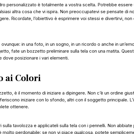
dro personalizzato è totalmente a vostra scelta. Potrebbe essere u
lsiasi altra cosa che vi ispira. Non preoccupatevi se pensate di 
gere. Ricordate, l’obiettivo è esprimere voi stessi e divertirvi, no
 ovunque: in una foto, in un sogno, in un ricordo o anche in un’em
etto, fate un bozzetto preliminare sulla tela con una matita. Questo 
 dove posizionare i vari elementi.
 ai Colori
zetto, è il momento di iniziare a dipingere. Non c’è un ordine gius
referiscono iniziare con lo sfondo, altri con il soggetto principale. 
olete ottenere.
i sulla tavolozza e applicateli sulla tela con i pennelli. Non abbiat
ico è molto perdonabile: se non vi piace qualcosa, potete semplicem