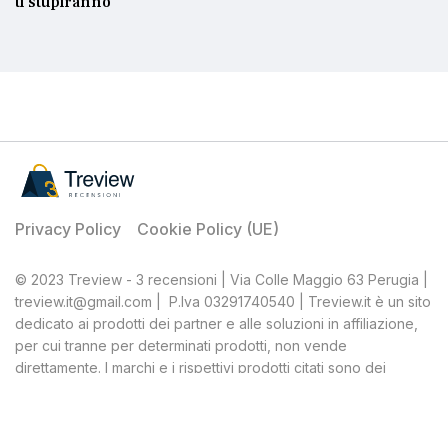
ti stupiranno
Privacy Policy
Cookie Policy (UE)
© 2023 Treview - 3 recensioni | Via Colle Maggio 63 Perugia |
treview.it@gmail.com | P.Iva 03291740540 | Treview.it è un sito
dedicato ai prodotti dei partner e alle soluzioni in affiliazione,
per cui tranne per determinati prodotti, non vende
direttamente. I marchi e i rispettivi prodotti citati sono dei
rispettivi proprietari, Treview, quale affiliato, percepisce una
percentuale dagli acquisti ritenuti idonei.